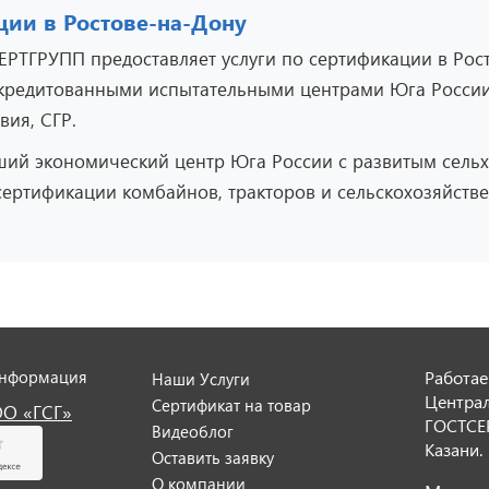
ии в Ростове-на-Дону
РТГРУПП предоставляет услуги по сертификации в Рос
аккредитованными испытательными центрами Юга Росси
вия, СГР.
ший экономический центр Юга России с развитым сел
сертификации комбайнов, тракторов и сельскохозяйств
информация
Работае
Наши Услуги
Центра
Сертификат на товар
ОО «ГСГ»
ГОСТСЕР
Видеоблог
Казани.
Оставить заявку
О компании