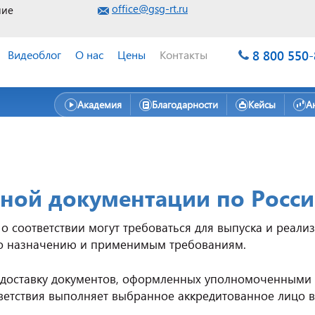
office@gsg-rt.ru
ние
8 800 550
Видеоблог
О нас
Цены
Контакты
Академия
Благодарности
Кейсы
А
ной документации по Росс
о соответствии могут требоваться для выпуска и реал
его назначению и применимым требованиям.
доставку документов, оформленных уполномоченными 
тветствия выполняет выбранное аккредитованное лицо 