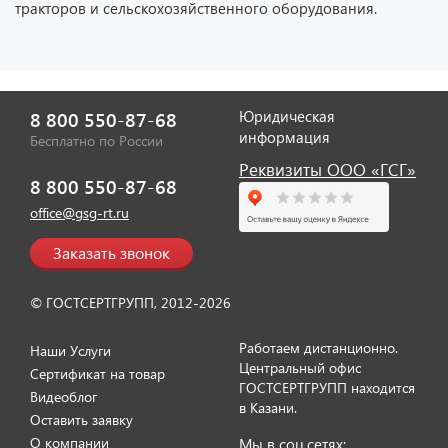
тракторов и сельскохозяйственного оборудования.
Отзыв от представителя ИП
Юридическая
8 800 550-87-68
"Диана Тенникова".
информация
Бесплатно по России
Реквизиты ООО «ГСГ»
8 800 550-87-68
office@gsg-rt.ru
Заказать звонок
© ГОСТСЕРТГРУПП, 2012-2026
Работаем дистанционно.
Наши Услуги
Центральный офис
Сертификат на товар
ГОСТСЕРТГРУПП находится
Видеоблог
Отзыв от представителя ИП
в Казани.
Оставить заявку
"Сабирова Ольга".
О компании
Мы в соц.сетях: