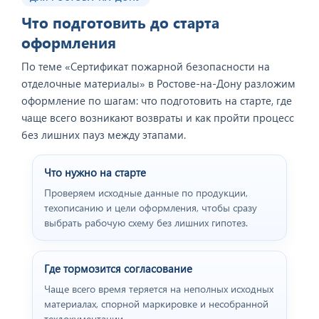
Отзыв от представителя
ООО "Геоконсалтинг".
Что подготовить до старта
оформления
По теме «Сертификат пожарной безопасности на
отделочные материалы» в Ростове-на-Дону разложим
оформление по шагам: что подготовить на старте, где
чаще всего возникают возвраты и как пройти процесс
без лишних пауз между этапами.
Что нужно на старте
Проверяем исходные данные по продукции,
техописанию и цели оформления, чтобы сразу
Отзыв от представителя
выбрать рабочую схему без лишних гипотез.
пивного ресторана
"BEERHOUSE".
Где тормозится согласование
Чаще всего время теряется на неполных исходных
материалах, спорной маркировке и несобранной
техдокументации.